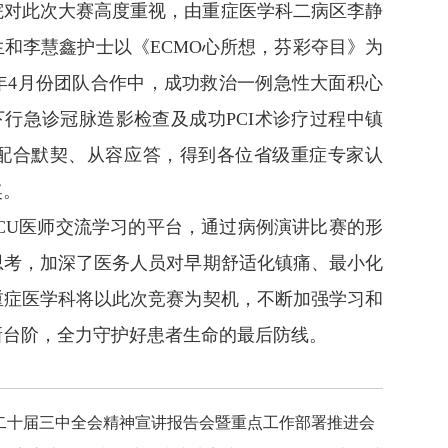
院对此次大赛高度重视，由重症医学科二病区李静
和李慧鑫护士以《ECMO心所想，芬彩夺目》为
年4月份团队合作中，成功救治一例急性大面积心
助下行急诊冠脉造影检查及成功PCI术诊疗过程中镇
配合默契、从容应答，得到各位省级重症专家认
奖。
CU医师交流学习的平台，通过病例演讲比赛的形
思考，加深了医务人员对早期舒适化镇痛、最小化
重症医学科将以此次竞赛为契机，不断加强学习和
新台阶，全力守护好患者生命的最后防线。
二十届三中全会精神宣讲报告会暨重点工作部署推进会