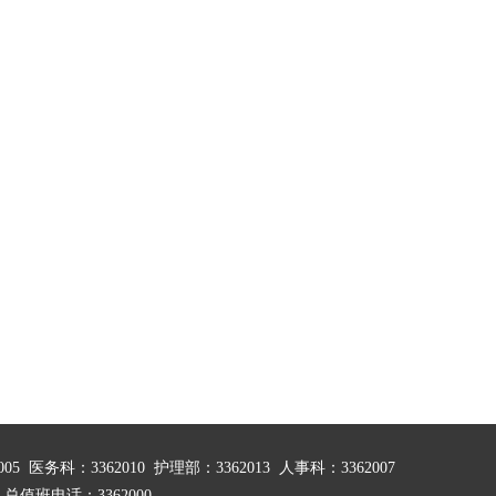
 医务科：3362010 护理部：3362013 人事科：3362007
0
总值班电话：3362000