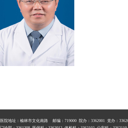
医院地址：榆林市文化南路 邮编：719000 院办：3362001 党办：3362005
门诊部：3361308 医保科：3362012 体检科：3362102 公安科：336211